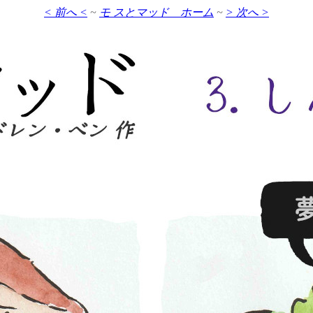
< 前へ <
~
モ スとマッド ホーム
~
> 次へ >